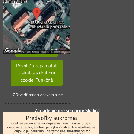
Externý obsah je
blokovaný Voľbami
súkromia
Prajete si načítať externý
obsah?
Povoliť tentokrát
Povoliť a zapamätať
- súhlas s druhom
cookie: Funkčné
Otvoriť obsah v novom okne
Zariadenie pre seniorov Skalica
Predvoľby súkromia
Pod Hájkom č.36
Cookies používame na zlepšenie vašej návštevy tejto
webovej stránky, analýzu jej výkonnosti a zhromažďovanie
údajov o jej používaní. Na tento účel môžeme použiť
90901 Skalica